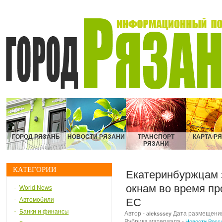
ГОРОД РЯЗАНЬ
НОВОСТИ РЯЗАНИ
ТРАНСПОРТ
КАРТА Р
РЯЗАНИ
КАТЕГОРИИ
Екатеринбуржцам 
окнам во время пр
World News
Автомобили
ЕС
Банки и финансы
Автор -
Дата размещения 
aleksssey
Рубрика материала -
Новости Росс