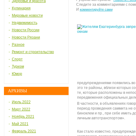
Здоровье и красота
Следите за комментариями с по
Кулинария
И
комментируйте сами
Мировые новости
Недвижимость
Новости России
Новости Рязани
Разное
Ремонт и строительство
Спорт
Туризм
Юмор
предупреждениями появились во м
это те районы, вблизи которых с
АРХИВЫ
те, которые расположены в непо
передвижения официальных деле
Июль 2022
В частности, в объявлениях гово
период проведения саммита не отк
Март 2022
биноклем и пр., при себе иметь 
Ноябрь 2021
личным автотранспортом».
Май 2021
Февраль 2021
Как стало известно, предупрежд