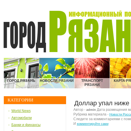
ГОРОД РЯЗАНЬ
НОВОСТИ РЯЗАНИ
ТРАНСПОРТ
КАРТА Р
РЯЗАНИ
КАТЕГОРИИ
Доллар упал ниже 
Автор -
Дата размещения мат
admin
World News
Рубрика материала -
Новости Росс
Автомобили
Следите за комментариями с по
И
комментируйте сами
Банки и финансы