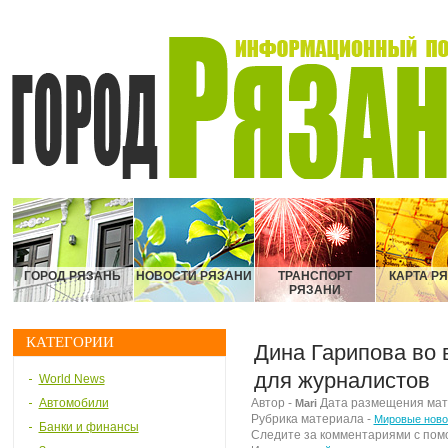
ГОРОД РЯЗАНЬ
НОВОСТИ РЯЗАНИ
ТРАНСПОРТ
КАРТА Р
РЯЗАНИ
КАТЕГОРИИ
Дина Гарипова во 
для журналистов
World News
Автомобили
Автор -
Дата размещения матер
Mari
Рубрика материала -
Мировые ново
Банки и финансы
Следите за комментариями с по