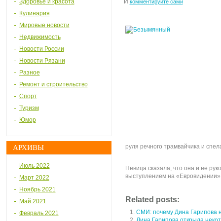
Здоровье и красота
И
комментируйте сами
Кулинария
Мировые новости
Недвижимость
Новости России
Новости Рязани
Разное
Ремонт и строительство
Спорт
Туризм
Юмор
руля речного трамвайчика и спел
АРХИВЫ
Июль 2022
Певица сказала, что она и ее ру
выступлением на «Евровидении»
Март 2022
Ноябрь 2021
Related posts:
Май 2021
СМИ: почему Дина Гарипова 
Февраль 2021
Дина Гарипова открыла неко