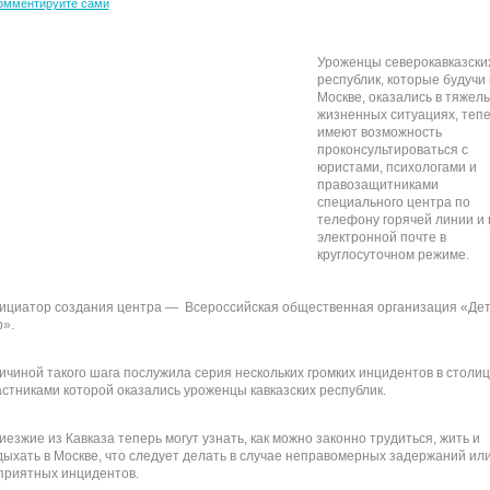
омментируйте сами
Уроженцы северокавказски
республик, которые будучи 
Москве, оказались в тяжел
жизненных ситуациях, теп
имеют возможность
проконсультироваться с
юристами, психологами и
правозащитниками
специального центра по
телефону горячей линии и 
электронной почте в
круглосуточном режиме.
ициатор создания центра — Всероссийская общественная организация «Де
р».
ичиной такого шага послужила серия нескольких громких инцидентов в столиц
астниками которой оказались уроженцы кавказских республик.
иезжие из Кавказа теперь могут узнать, как можно законно трудиться, жить и
дыхать в Москве, что следует делать в случае неправомерных задержаний ил
приятных инцидентов.