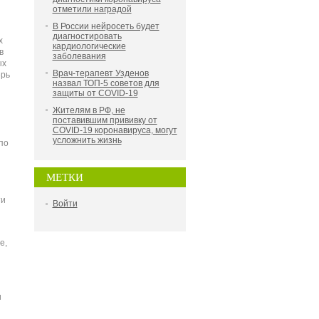
отметили наградой
В России нейросеть будет
диагностировать
х
кардиологические
в
заболевания
ых
Врач-терапевт Узденов
ерь
назвал ТОП-5 советов для
защиты от COVID-19
Жителям в РФ, не
поставившим прививку от
COVID-19 коронавируса, могут
усложнить жизнь
по
МЕТКИ
ти
Войти
е,
и