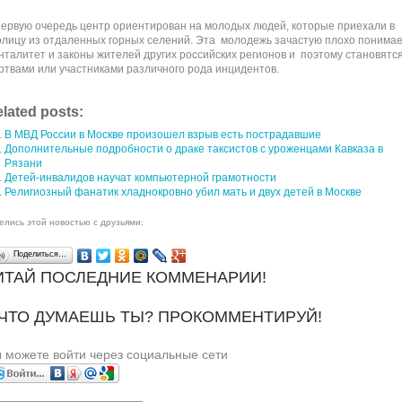
первую очередь центр ориентирован на молодых людей, которые приехали в
олицу из отдаленных горных селений. Эта молодежь зачастую плохо понима
нталитет и законы жителей других российских регионов и поэтому становятс
ртвами или участниками различного рода инцидентов.
lated posts:
В МВД России в Москве произошел взрыв есть пострадавшие
Дополнительные подробности о драке таксистов с уроженцами Кавказа в
Рязани
Детей-инвалидов научат компьютерной грамотности
Религиозный фанатик хладнокровно убил мать и двух детей в Москве
елись этой новостью с друзьями:
Поделиться…
ИТАЙ ПОСЛЕДНИЕ КОММЕНАРИИ!
 ЧТО ДУМАЕШЬ ТЫ? ПРОКОММЕНТИРУЙ!
 можете войти через социальные сети