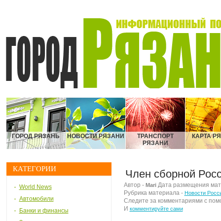
ГОРОД РЯЗАНЬ
НОВОСТИ РЯЗАНИ
ТРАНСПОРТ
КАРТА Р
РЯЗАНИ
КАТЕГОРИИ
Член сборной Росс
Автор -
Дата размещения матер
Mari
World News
Рубрика материала -
Новости Росс
Автомобили
Следите за комментариями с по
И
комментируйте сами
Банки и финансы