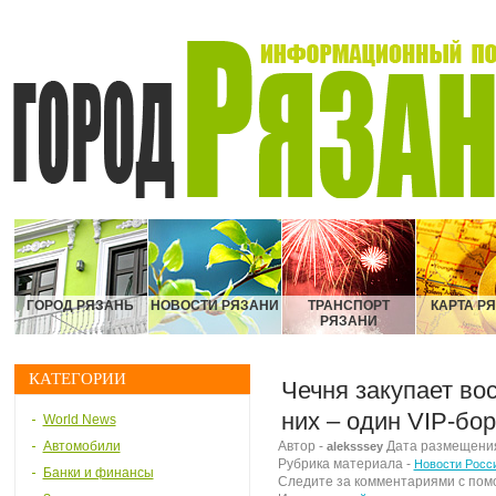
ГОРОД РЯЗАНЬ
НОВОСТИ РЯЗАНИ
ТРАНСПОРТ
КАРТА Р
РЯЗАНИ
КАТЕГОРИИ
Чечня закупает вос
них – один VIP-бор
World News
Автомобили
Автор -
Дата размещения 
aleksssey
Рубрика материала -
Новости Росс
Банки и финансы
Следите за комментариями с по