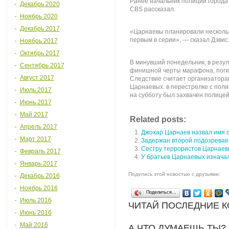
Ранее начальник полиции города
Декабрь 2020
CBS рассказал.
Ноябрь 2020
Декабрь 2017
«Царнаевы планировали нескольк
первым в серии», — сказал Дэвис
Ноябрь 2017
Октябрь 2017
В минувший понедельник, в резул
Сентябрь 2017
финишной черты марафона, погиб
Август 2017
Следствие считает организатора
Царнаевых. в перестрелке с поли
Июль 2017
на субботу был захвачен полицей
Июнь 2017
Май 2017
Related posts:
Апрель 2017
Джохар Царнаев назвал имя о
Март 2017
Задержан второй подозревае
Сестру террористов Царнаев
Февраль 2017
У братьев Царнаевых изнача
Январь 2017
Поделись этой новостью с друзьями:
Декабрь 2016
Ноябрь 2016
Поделиться…
Июль 2016
ЧИТАЙ ПОСЛЕДНИЕ 
Июнь 2016
Май 2016
А ЧТО ДУМАЕШЬ ТЫ?