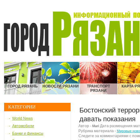
ГОРОД РЯЗАНЬ
НОВОСТИ РЯЗАНИ
ТРАНСПОРТ
КАРТА Р
РЯЗАНИ
КАТЕГОРИИ
Бостонский террор
давать показания
World News
Автомобили
Автор -
Дата размещения мате
Mari
Рубрика материала -
Мировые ново
Банки и финансы
Следите за комментариями с по