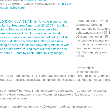
дите за комментариями с помощью ленты
RSS 2.0
омментируйте сами
В Хабаровске в 02:40 по
местному времени
внепланово приземлилс
рейс авиакомпании S7. 
объяснения причин 35
пассажиров высадили и
отправили в гостиницу, 
самолет полетел по
другому маршруту — в
Китай.
Летевший, из
Петропавловска-
мчатского в Новосибирск, как полагали его пассажиры, самолет приземлился в
баровске, пассажиров высадили, ничего не объяснив, а лайнер полетел в Пек
транспортной региональной прокуратуре сообщают, что заранее пассажиры
йса не были уведомлены о вынужденной задержке в Хабаровске, на этом
новании сейчас там
оводят проверку на предмет соблюдения требований воздушного