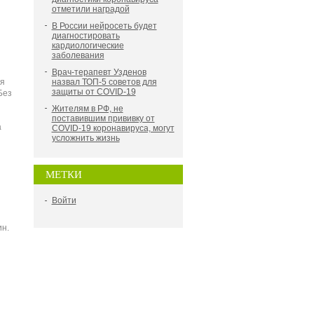
отметили наградой
В России нейросеть будет
диагностировать
кардиологические
заболевания
Врач-терапевт Узденов
я
назвал ТОП-5 советов для
защиты от COVID-19
Без
Жителям в РФ, не
поставившим прививку от
а
COVID-19 коронавируса, могут
усложнить жизнь
МЕТКИ
Войти
ин.