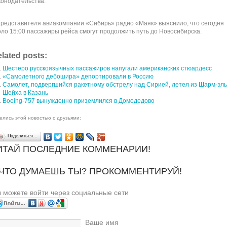
конодательства.
представителя авиакомпании «Сибирь» радио «Маяк» выяснило, что сегодня
оло 15:00 пассажиры рейса смогут продолжить путь до Новосибирска.
lated posts:
Шестеро русскоязычных пассажиров напугали американских стюардесс
«Самолетного дебошира» депортировали в Россию
Самолет, подвергшийся ракетному обстрелу над Сирией, летел из Шарм-эль
Шейха в Казань
Boeing-757 вынужденно приземлился в Домодедово
елись этой новостью с друзьями:
Поделиться…
ИТАЙ ПОСЛЕДНИЕ КОММЕНАРИИ!
 ЧТО ДУМАЕШЬ ТЫ? ПРОКОММЕНТИРУЙ!
 можете войти через социальные сети
Ваше имя