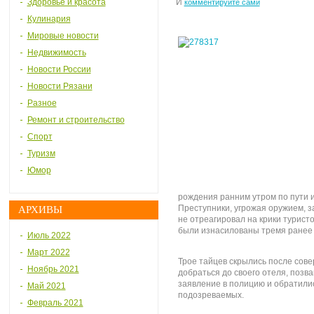
Здоровье и красота
И
комментируйте сами
Кулинария
Мировые новости
Недвижимость
Новости России
Новости Рязани
Разное
Ремонт и строительство
Спорт
Туризм
Юмор
рождения ранним утром по пути и
Преступники, угрожая оружием, з
АРХИВЫ
не отреагировал на крики турист
были изнасилованы тремя ранее
Июль 2022
Март 2022
Трое тайцев скрылись после сов
Ноябрь 2021
добраться до своего отеля, позв
заявление в полицию и обратили
Май 2021
подозреваемых.
Февраль 2021