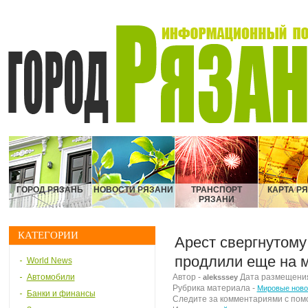
ГОРОД РЯЗАНЬ
НОВОСТИ РЯЗАНИ
ТРАНСПОРТ
КАРТА Р
РЯЗАНИ
КАТЕГОРИИ
Арест свергнутому
продлили еще на 
World News
Автомобили
Автор -
Дата размещения м
aleksssey
Рубрика материала -
Мировые ново
Банки и финансы
Следите за комментариями с по