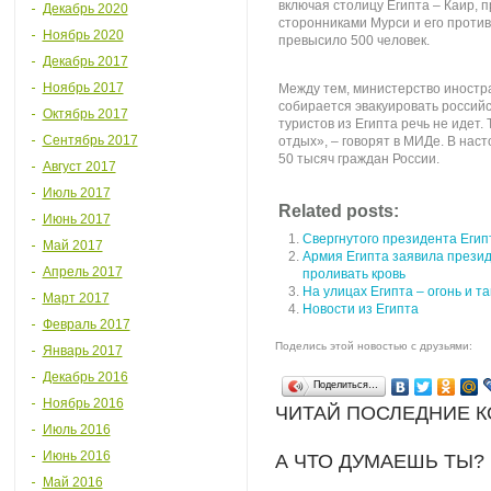
включая столицу Египта – Каир, 
Декабрь 2020
сторонниками Мурси и его проти
Ноябрь 2020
превысило 500 человек.
Декабрь 2017
Ноябрь 2017
Между тем, министерство иностра
собирается эвакуировать российс
Октябрь 2017
туристов из Египта речь не идет. 
Сентябрь 2017
отдых», – говорят в МИДе. В нас
50 тысяч граждан России.
Август 2017
Июль 2017
Related posts:
Июнь 2017
Свергнутого президента Египт
Май 2017
Армия Египта заявила презид
Апрель 2017
проливать кровь
На улицах Египта – огонь и т
Март 2017
Новости из Египта
Февраль 2017
Поделись этой новостью с друзьями:
Январь 2017
Декабрь 2016
Поделиться…
Ноябрь 2016
ЧИТАЙ ПОСЛЕДНИЕ 
Июль 2016
Июнь 2016
А ЧТО ДУМАЕШЬ ТЫ?
Май 2016