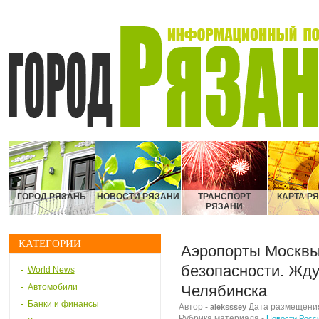
ГОРОД РЯЗАНЬ
НОВОСТИ РЯЗАНИ
ТРАНСПОРТ
КАРТА Р
РЯЗАНИ
КАТЕГОРИИ
Аэропорты Москвы
безопасности. Жду
World News
Автомобили
Челябинска
Банки и финансы
Автор -
Дата размещения 
aleksssey
Рубрика материала -
Новости Росс