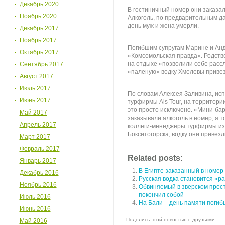
Декабрь 2020
В гостиничный номер они заказал
Ноябрь 2020
Алкоголь, по предварительным да
день муж и жена умерли.
Декабрь 2017
Ноябрь 2017
Погибшим супругам Марине и Анд
Октябрь 2017
«Комсомольская правда». Родств
на отдыхе «позволили себе рассл
Сентябрь 2017
«паленую» водку Хмелевы привез
Август 2017
Июль 2017
По словам Алексея Заливина, ис
Июнь 2017
турфирмы Als Tour, на территори
это просто исключено. «Мини-бара
Май 2017
заказывали алкоголь в номер, я т
Апрель 2017
коллеги-менеджеры турфирмы из 
Бокситогорска, водку они привезл
Март 2017
Февраль 2017
Related posts:
Январь 2017
В Египте заказанный в номер
Декабрь 2016
Русская водка становится «ра
Ноябрь 2016
Обвиняемый в зверском прест
покончил собой
Июль 2016
На Бали – день памяти погиб
Июнь 2016
Поделись этой новостью с друзьями:
Май 2016