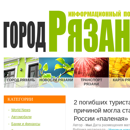
ГОРОД РЯЗАНЬ
НОВОСТИ РЯЗАНИ
ТРАНСПОРТ
КАРТА Р
РЯЗАНИ
КАТЕГОРИИ
2 погибших туриста
причиной могла ст
World News
Автомобили
России «паленая»
Банки и финансы
Автор -
Дата размещения матер
Mari
Рубрика материала -
Мировые ново