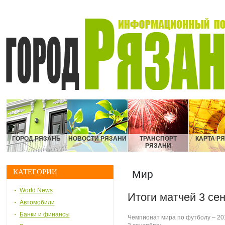
ГОРОД РЯЗАНЬ
НОВОСТИ РЯЗАНИ
ТРАНСПОРТ
КАРТА Р
РЯЗАНИ
КАТЕГОРИИ
Мир
World News
Итоги матчей 3 се
Автомобили
Банки и финансы
Чемпионат мира по футболу – 201