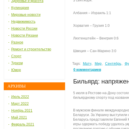
3 сентября:
Здоровье и красота
Кулинария
Албания – Израиль 1:1
Мировые новости
Недвижимость
Хорватия – Грузия 1:0
Новости России
Новости Рязани
Лихтенштейн – Венгрия 0:6
Разное
Ремонт и строительство
Швеция – Сан-Марино 3:0
Спорт
Туризм
Tags:
Матч
,
Мир
,
Сентябрь
,
Фу
0 комментариев
Юмор
Бильярд: напряже
АРХИВЫ
5 июля в Ростове-на-Дону состо
Июль 2022
бильярдному спорту под назван
Март 2022
В мужском финале международно
Ноябрь 2021
Беларуси. За Украину выступили 
Май 2021
Беларусь представляли Евгений 
игры одержать победу удалось ук
Февраль 2021
последнюю партию с общим счето