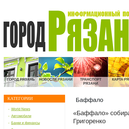
ГОРОД РЯЗАНЬ
НОВОСТИ РЯЗАНИ
ТРАНСПОРТ
КАРТА Р
РЯЗАНИ
КАТЕГОРИИ
Баффало
World News
«Баффало» собирае
Автомобили
Григоренко
Банки и финансы