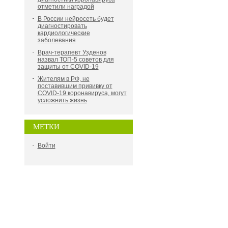
отметили наградой
В России нейросеть будет
диагностировать
кардиологические
заболевания
Врач-терапевт Узденов
назвал ТОП-5 советов для
защиты от COVID-19
Жителям в РФ, не
поставившим прививку от
COVID-19 коронавируса, могут
усложнить жизнь
МЕТКИ
Войти