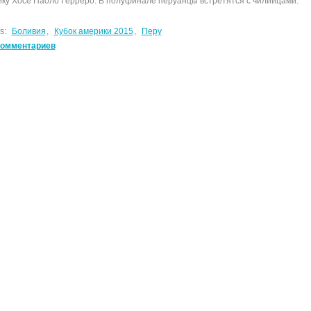
ику Хосе Паоло Герреро. В полуфинале перуанцы встретятся с чилийцами.
s:
Боливия
,
Кубок америки 2015
,
Перу
комментариев