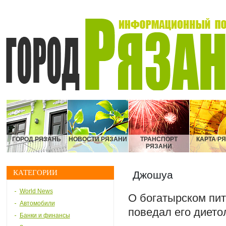
ГОРОД РЯЗАНЬ
НОВОСТИ РЯЗАНИ
ТРАНСПОРТ
КАРТА Р
РЯЗАНИ
КАТЕГОРИИ
Джошуа
World News
О богатырском пит
Автомобили
поведал его дието
Банки и финансы