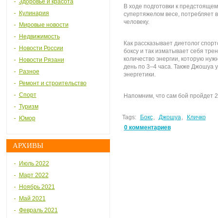
Здоровье и красота
В ходе подготовки к предстоящем
Кулинария
супертяжелом весе, потребляет 
человеку.
Мировые новости
Недвижимость
Как рассказывает диетолог спор
Новости России
боксу и так изматывает себя тре
количество энергии, которую нуж
Новости Рязани
день по 3–4 часа. Также Джошуа
Разное
энергетики.
Ремонт и строительство
Спорт
Напомним, что сам бой пройдет 
Туризм
Tags:
Бокс
,
Джошуа
,
Кличко
Юмор
0 комментариев
АРХИВЫ
Июль 2022
Март 2022
Ноябрь 2021
Май 2021
Февраль 2021