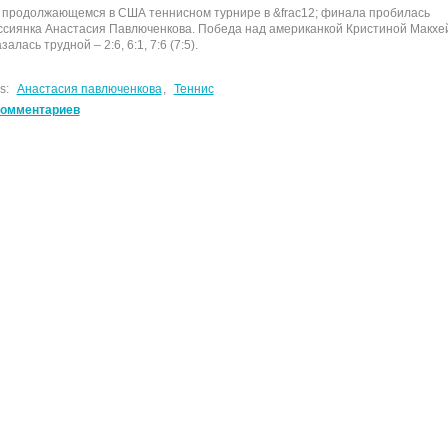
 продолжающемся в США теннисном турнире в &frac12; финала пробилась
ссиянка Анастасия Павлюченкова. Победа над американкой Кристиной Макхе
залась трудной – 2:6, 6:1, 7:6 (7:5).
s:
Анастасия павлюченкова
,
Теннис
комментариев