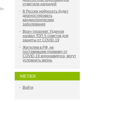
отметили наградой
йл
В России нейросеть будет
диагностировать
кардиологические
заболевания
Врач-терапевт Узденов
назвал ТОП-5 советов для
защиты от COVID-19
Жителям в РФ, не
поставившим прививку от
COVID-19 коронавируса, могут
усложнить жизнь
МЕТКИ
Войти